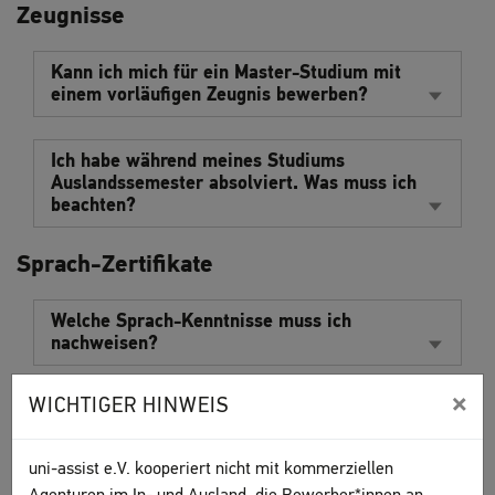
Zeugnisse
Kann ich mich für ein Master-Studium mit
einem vorläufigen Zeugnis bewerben?
Ich habe während meines Studiums
Auslandssemester absolviert. Was muss ich
beachten?
Sprach-Zertifikate
Welche Sprach-Kenntnisse muss ich
nachweisen?
×
WICHTIGER HINWEIS
Ich habe an einer TestDaF-Prüfung
teilgenommen, aber mein Zeugnis noch nicht
erhalten. Was kann ich tun?
uni-assist e.V. kooperiert nicht mit kommerziellen