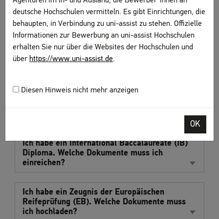
Agenturen im In- und Ausland, die Bewerber*innen an
Übersetzungen
deutsche Hochschulen vermitteln. Es gibt Einrichtungen, die
behaupten, in Verbindung zu uni-assist zu stehen. Offizielle
Muss ich meine Dokumente übersetzen
Informationen zur Bewerbung an uni-assist Hochschulen
lassen?
erhalten Sie nur über die Websites der Hochschulen und
über
https://www.uni-assist.de
.
Internationale Abschlüsse
Diesen Hinweis nicht mehr anzeigen
Ich habe ein US High School Diploma von einer
internationalen Schule. Welche Dokumente
muss ich hochladen?
OK
Ich habe ein International Baccalaureate (IB)
Diploma. Welche Dokumente muss ich
einreichen?
Ich habe ein Zeugnis der Europäischen
Reifeprüfung (EB). Welche Dokumente muss
ich hochladen?