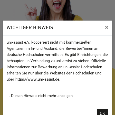
×
WICHTIGER HINWEIS
uni-assist e.V. kooperiert nicht mit kommerziellen
Agenturen im In- und Ausland, die Bewerber*innen an
deutsche Hochschulen vermitteln. Es gibt Einrichtungen, die
behaupten, in Verbindung zu uni-assist zu stehen. Offizielle
Informationen zur Bewerbung an uni-assist Hochschulen
erhalten Sie nur über die Websites der Hochschulen und
über
https://www.uni-assist.de
.
Diesen Hinweis nicht mehr anzeigen
1. VORAB INFORMIEREN
3. DOKUMENTE SAMMELN
Sie möchten in Deutschland studieren? uni-assist
OK