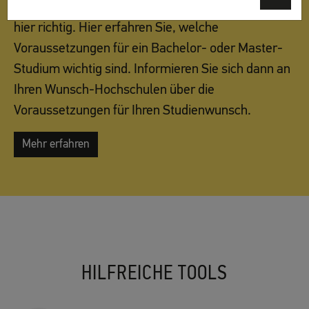
ist für Ihre Bewerbung zuständig? Dann sind Sie
hier richtig. Hier erfahren Sie, welche
Mehr erfahren
Voraussetzungen für ein Bachelor- oder Master-
Mehr erfahren
Studium wichtig sind. Informieren Sie sich dann an
Mehr erfahren
Ihren Wunsch-Hochschulen über die
Mehr erfahren
Voraussetzungen für Ihren Studienwunsch.
Mehr erfahren
Mehr erfahren
HILFREICHE TOOLS