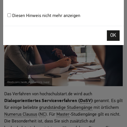
Diesen Hinweis nicht mehr anzeigen
OK
iStock.com/Jacob_Ammentorp_Lund
Das Verfahren von hochschulstart.de wird auch
Dialogorientiertes Serviceverfahren (
DoSV
)
genannt. Es gilt
für einige beliebte
grundständige Studiengänge
mit örtlichem
Numerus Clausus
(
NC
). Für
Master
-Studiengänge gilt es nicht.
Die Besonderheit ist, dass Sie sich zusätzlich auf