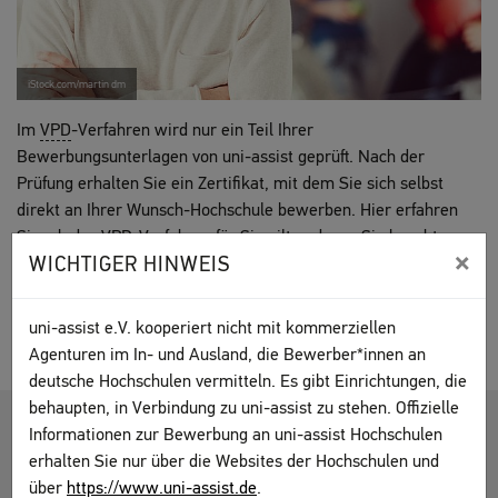
iStock.com/martin dm
Im
VPD
-Verfahren wird nur ein Teil Ihrer
Bewerbungsunterlagen von uni-assist geprüft. Nach der
Prüfung erhalten Sie ein Zertifikat, mit dem Sie sich selbst
direkt an Ihrer Wunsch-Hochschule bewerben. Hier erfahren
Sie, ob das
VPD
-Verfahren für Sie gilt und was Sie beachten
×
WICHTIGER HINWEIS
müssen.
VPD-Verfahren
uni-assist e.V. kooperiert nicht mit kommerziellen
Agenturen im In- und Ausland, die Bewerber*innen an
deutsche Hochschulen vermitteln. Es gibt Einrichtungen, die
behaupten, in Verbindung zu uni-assist zu stehen. Offizielle
Informationen zur Bewerbung an uni-assist Hochschulen
SONDER-VERFAHREN
erhalten Sie nur über die Websites der Hochschulen und
HOCHSCHULSTART.DE (DOSV)
über
https://www.uni-assist.de
.