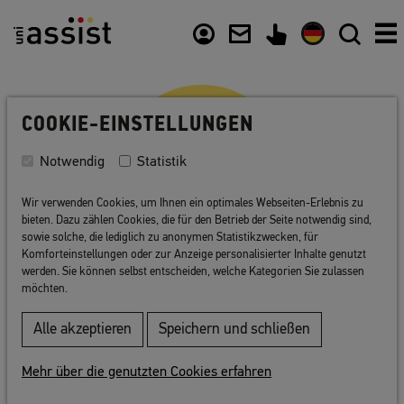
Zusammenfassung
Inhalt
Nützliche Links
COOKIE-EINSTELLUNGEN
Notwendig
Statistik
Wir verwenden Cookies, um Ihnen ein optimales Webseiten-Erlebnis zu
bieten. Dazu zählen Cookies, die für den Betrieb der Seite notwendig sind,
sowie solche, die lediglich zu anonymen Statistikzwecken, für
Komforteinstellungen oder zur Anzeige personalisierter Inhalte genutzt
werden. Sie können selbst entscheiden, welche Kategorien Sie zulassen
Bewerbung planen
möchten.
Alle akzeptieren
Speichern und schließen
Sie haben sich an Ihrer Wunsch-Hochschule
über alle Voraussetzungen für Ihre Bewerbung
Mehr über die genutzten Cookies erfahren
informiert? uni-assist ist für Ihre Bewerbung