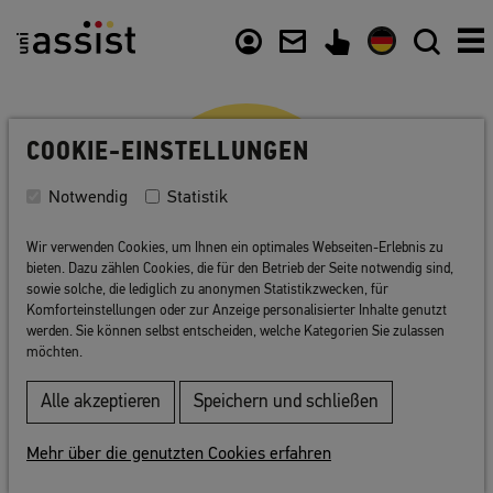
Zusammenfassung
Inhalt
Nützliche Links
COOKIE-EINSTELLUNGEN
Notwendig
Statistik
Wir verwenden Cookies, um Ihnen ein optimales Webseiten-Erlebnis zu
bieten. Dazu zählen Cookies, die für den Betrieb der Seite notwendig sind,
sowie solche, die lediglich zu anonymen Statistikzwecken, für
Komforteinstellungen oder zur Anzeige personalisierter Inhalte genutzt
werden. Sie können selbst entscheiden, welche Kategorien Sie zulassen
Links
möchten.
Alle akzeptieren
Speichern und schließen
Auf diesen Websites finden Sie wichtige
Informationen und Hilfe zu den
Mehr über die genutzten Cookies erfahren
folgenden Themenbereichen: