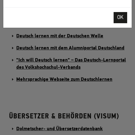
Deutsch-Uni Online, Webportal zum Deutschlernen
Deutsch lernen am Goethe-Institut
OK
Übersicht aller Kurse an Volkshochschulen
Deutsch lernen mit der Deutschen Welle
Deutsch lernen mit dem Alumniportal Deutschland
"Ich will Deutsch lernen" – Das Deutsch-Lernportal
des Volkshochschul-Verbands
Mehrsprachige Webseite zum Deutschlernen
ÜBERSETZER & BEHÖRDEN (VISUM)
Dolmetscher- und Übersetzerdatenbank