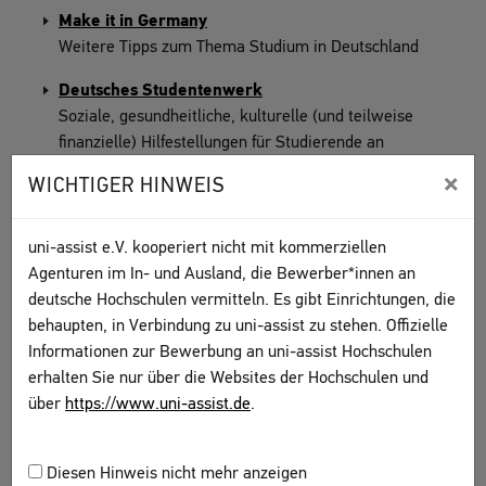
Make it in Germany
Weitere Tipps zum Thema Studium in Deutschland
Deutsches Studentenwerk
Soziale, gesundheitliche, kulturelle (und teilweise
finanzielle) Hilfestellungen für Studierende an
deutschen Hochschulen
×
WICHTIGER HINWEIS
Mein-Studentenwohnheim
Bezahlbarer Wohnraum für Studierende
uni-assist e.V. kooperiert nicht mit kommerziellen
Agenturen im In- und Ausland, die Bewerber*innen an
deutsche Hochschulen vermitteln. Es gibt Einrichtungen, die
behaupten, in Verbindung zu uni-assist zu stehen. Offizielle
Informationen zur Bewerbung an uni-assist Hochschulen
DEUTSCHKURSE
erhalten Sie nur über die Websites der Hochschulen und
über
https://www.uni-assist.de
.
Datenbank des DAAD mit Sprach- und Fachkursen
an Hochschulen
Diesen Hinweis nicht mehr anzeigen