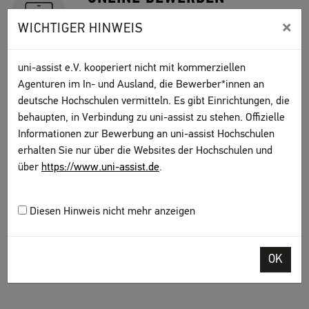
×
Alles zum Online-Portal My assist. Hier
WICHTIGER HINWEIS
erstellen und verwalten Sie Ihre
Studienbewerbungen.
uni-assist e.V. kooperiert nicht mit kommerziellen
Agenturen im In- und Ausland, die Bewerber*innen an
deutsche Hochschulen vermitteln. Es gibt Einrichtungen, die
KOSTEN ZAHLEN
behaupten, in Verbindung zu uni-assist zu stehen. Offizielle
Informationen zur Bewerbung an uni-assist Hochschulen
Wie Sie die Bearbeitungskosten für die
erhalten Sie nur über die Websites der Hochschulen und
Prüfung Ihrer Bewerbung bezahlen, erfahren
über
https://www.uni-assist.de
.
Sie hier.
Diesen Hinweis nicht mehr anzeigen
ABSCHICKEN & VERFOLGEN
Erfahren Sie, wie Sie Dokumente hochladen,
OK
den Status verfolgen und etwas nachreichen.