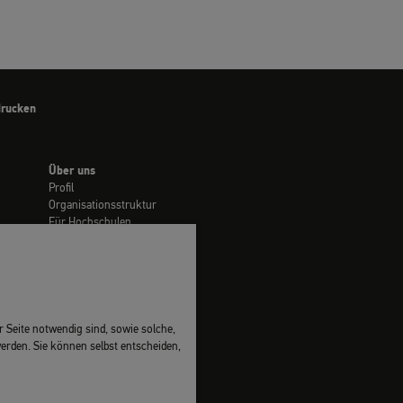
drucken
Über uns
Profil
Organisationsstruktur
Für Hochschulen
Stellenmarkt
Vergaben
Presse
 Seite notwendig sind, sowie solche,
werden. Sie können selbst entscheiden,