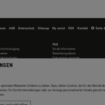
ssum
AGB
Datenschutz
Sitemap
My assist
DGS
Kontakt
Seite 
FAQ
ochschulzugang
Vorab informieren
nweise
Bewerbung planen
t Hochschulen
Dokumente sammeln
en
Online bewerben
UNGEN
Kosten zahlen
Abschicken & Verfolgen
rials
FAQ für Geflüchtete
ptimales Webseiten-Erlebnis zu bieten. Dazu zählen Cookies, die für den Betrieb der
ecken, für Komforteinstellungen oder zur Anzeige personalisierter Inhalte genutzt 
ten.