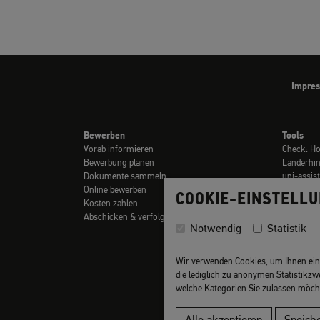
Impre
Bewerben
Tools
Vorab informieren
Check: H
Bewerbung planen
Länderhi
Dokumente sammeln
uni-assis
Online bewerben
Checklist
COOKIE-EINSTELL
Kosten zahlen
Links
Abschicken & verfolgen
Glossar
Notwendig
Statistik
Video-Tuto
Wir verwenden Cookies, um Ihnen ein o
die lediglich zu anonymen Statistikzw
welche Kategorien Sie zulassen möch