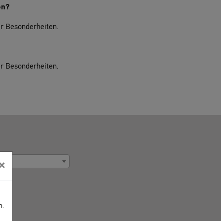
en?
r Besonderheiten.
r Besonderheiten.
×
n.