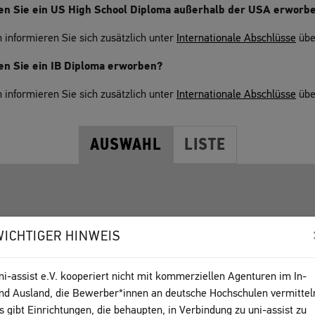
en Sie ein US High School Diploma außerhalb der USA erworb
 informieren Sie sich zusätzlich unter
Internationale Abschlüsse
übe
n Sie ein IB Diploma erworben?
 informieren Sie sich zusätzlich unter
Internationale Abschlüsse
übe
AUSWAHL
LISTE
r Land
WICHTIGER HINWEIS
ni-assist e.V. kooperiert nicht mit kommerziellen Agenturen im In-
nd Ausland, die Bewerber*innen an deutsche Hochschulen vermittel
s gibt Einrichtungen, die behaupten, in Verbindung zu uni-assist zu