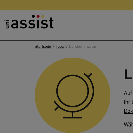
Zusammenfassung
Inhalt
Nützliche Links
Startseite
Tools
Länderhinweise
L
Auf
Ihr
Dok
Wäh