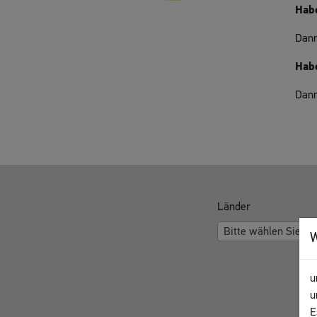
Hab
Dann
Habe
Dann
AUSWAHL
Länder
Bitte wählen Sie Ih
u
u
E