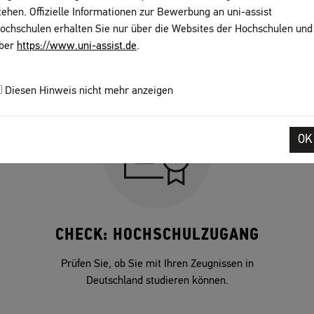
tehen. Offizielle Informationen zur Bewerbung an uni-assist
ochschulen erhalten Sie nur über die Websites der Hochschulen und
MEHR INFORMATIONEN?
ber
https://www.uni-assist.de
.
Diesen Hinweis nicht mehr anzeigen
OK
CHECK: HOCHSCHULZUGANG
Prüfen Sie, ob Sie mit Ihren Zeugnissen in
Deutschland studieren können.