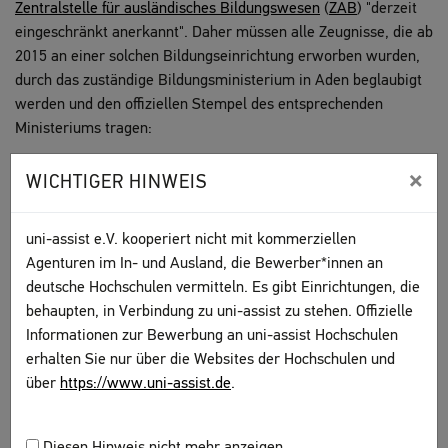
Zentralstelle für ausländisches Bildungswesen
(
ZAB
) "derzeit
eingeschränkt anerkannt". Daher müssen alle Zeugnisse, die ab
2015 an einer solchen Bildungseinrichtung erworben wurden,
durch das zuständige Bildungsministerium in Aden beglaubigt
werden und den offiziellen Stempel des entsprechenden
Ministeriums tragen:
- Sekundarschulzeugnisse müssen vom „Ministry of Education“
×
WICHTIGER HINWEIS
in
Aden
beglaubigt werden.
- Studienabschlüsse und Studienleistungen von Universitäten
uni-assist e.V. kooperiert nicht mit kommerziellen
müssen vom "Ministry of Higher Education and Scientific
Agenturen im In- und Ausland, die Bewerber*innen an
Research, Technical Education and Vocational Training" in
deutsche Hochschulen vermitteln. Es gibt Einrichtungen, die
Aden
beglaubigt werden.
behaupten, in Verbindung zu uni-assist zu stehen. Offizielle
Informationen zur Bewerbung an uni-assist Hochschulen
Alternativ können Sie Ihre Zeugnisse in der Botschaft der
erhalten Sie nur über die Websites der Hochschulen und
Republik Jemen in Berlin beglaubigen lassen.
über
https://www.uni-assist.de
.
Die Regelung gilt ab dem 15.01.2024.
Diesen Hinweis nicht mehr anzeigen