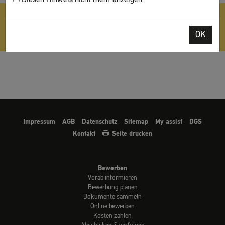
Weitere Hinweise zu Dokumenten im Bereich
Dokumente
sammeln
.
OK
Impressum
AGB
Datenschutz
Sitemap
My assist
DGS
Kontakt
Seite drucken
Bewerben
Vorab informieren
Bewerbung planen
Dokumente sammeln
Online bewerben
Kosten zahlen