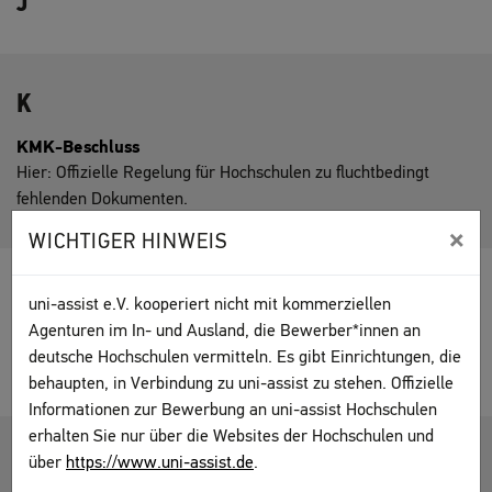
J
K
KMK-Beschluss
Hier: Offizielle Regelung für Hochschulen zu fluchtbedingt
fehlenden Dokumenten.
×
WICHTIGER HINWEIS
L
uni-assist e.V. kooperiert nicht mit kommerziellen
Agenturen im In- und Ausland, die Bewerber*innen an
Lebenslauf
deutsche Hochschulen vermitteln. Es gibt Einrichtungen, die
Chronologische Auflistung aller Tätigkeiten.
behaupten, in Verbindung zu uni-assist zu stehen. Offizielle
Informationen zur Bewerbung an uni-assist Hochschulen
erhalten Sie nur über die Websites der Hochschulen und
M
über
https://www.uni-assist.de
.