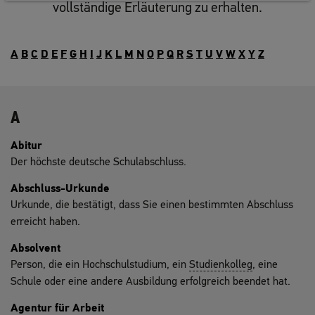
vollständige Erläuterung zu erhalten.
A
B
C
D
E
F
G
H
I
J
K
L
M
N
O
P
Q
R
S
T
U
V
W
X
Y
Z
A
Abitur
Der höchste deutsche Schulabschluss.
Abschluss-Urkunde
Urkunde, die bestätigt, dass Sie einen bestimmten Abschluss
erreicht haben.
Absolvent
Person, die ein Hochschulstudium, ein
Studienkolleg
, eine
Schule oder eine andere Ausbildung erfolgreich beendet hat.
Agentur für Arbeit