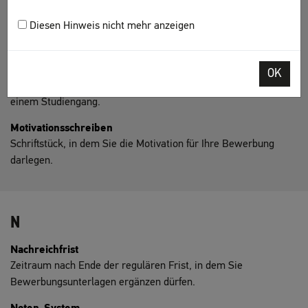
Master-Studium
Diesen Hinweis nicht mehr anzeigen
Weiterführendes Studium, das ein bereits absolviertes
grundständiges Studium
ergänzt.
Modulhandbuch
OK
Dokument mit allen wichtigen Informationen zu den Kursen in
einem Studiengang.
Motivationsschreiben
Schriftstück, in dem Sie die Motivation für Ihre Bewerbung
darlegen.
N
Nachreichfrist
Zeitraum nach Ende der regulären Frist, in dem Sie
Bewerbungsunterlagen ergänzen dürfen.