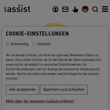
Zusammenfassung
Inhalt
Nützliche Links
COOKIE-EINSTELLUNGEN
Notwendig
Statistik
Wir verwenden Cookies, um Ihnen ein optimales Webseiten-Erlebnis zu
bieten. Dazu zählen Cookies, die für den Betrieb der Seite notwendig sind,
sowie solche, die lediglich zu anonymen Statistikzwecken, für
Komforteinstellungen oder zur Anzeige personalisierter Inhalte genutzt
werden. Sie können selbst entscheiden, welche Kategorien Sie zulassen
Glossar
möchten.
Alle akzeptieren
Speichern und schließen
Von A wie
Abitur
bis Z wie
Zulassungsbescheid
:
Hier erklären wir Ihnen wichtige Begriffe und
Mehr über die genutzten Cookies erfahren
Fachwörter. Klicken Sie auf einen Begriff, um die