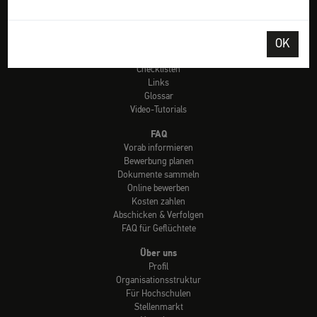
Tools
Check: Hochschulzugang
OK
Länderhinweise
uni-assist Hochschulen
Checklisten
Links
Glossar
Video-Tutorials
FAQ
Vorab informieren
Bewerbung planen
Dokumente sammeln
Online bewerben
Kosten zahlen
Abschicken & Verfolgen
FAQ für Geflüchtete
Über uns
Profil
Organisationsstruktur
Für Hochschulen
Stellenmarkt