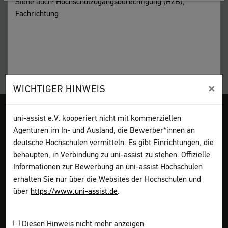
Siehe auch:
Hochschulzugangsberechtigung (HZB)
,
Fachrichtung
×
WICHTIGER HINWEIS
Impressum
AGB
Datenschutz
Sitemap
My assist
DGS
uni-assist e.V. kooperiert nicht mit kommerziellen
Kontakt
Seite drucken
Agenturen im In- und Ausland, die Bewerber*innen an
deutsche Hochschulen vermitteln. Es gibt Einrichtungen, die
behaupten, in Verbindung zu uni-assist zu stehen. Offizielle
Bewerben
Informationen zur Bewerbung an uni-assist Hochschulen
Vorab informieren
erhalten Sie nur über die Websites der Hochschulen und
Bewerbung planen
über
https://www.uni-assist.de
.
Dokumente sammeln
Online bewerben
Kosten zahlen
Abschicken & verfolgen
Diesen Hinweis nicht mehr anzeigen