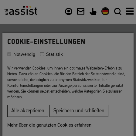
Inhalt
Nützliche Links
COOKIE-EINSTELLUNGEN
Zurück zur Liste
Notwendig
Statistik
Fachbindung
Wir verwenden Cookies, um Ihnen ein optimales Webseiten-Erlebnis zu
bieten. Dazu zählen Cookies, die für den Betrieb der Seite notwendig sind,
Festlegung, dass nur Studiengänge einer
sowie solche, die lediglich zu anonymen Statistikzwecken, für
Komforteinstellungen oder zur Anzeige personalisierter Inhalte genutzt
bestimmten
Fachrichtung
studiert werden
werden. Sie können selbst entscheiden, welche Kategorien Sie zulassen
dürfen.
möchten.
Die Fachbindung ist Teil der
Alle akzeptieren
Speichern und schließen
Hochschulzugangsberechtigung
. Die Fachbindung ergibt
sich aus der
Fachrichtung
der bisherigen Ausbildung.
Mehr über die genutzten Cookies erfahren