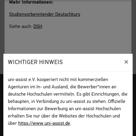
Mehr Informationen:
Studienvorbereitender Deutschkurs
Siehe auch:
DSH
×
WICHTIGER HINWEIS
uni-assist e.V. kooperiert nicht mit kommerziellen
Agenturen im In- und Ausland, die Bewerber*innen an
Impressum
AGB
Datenschutz
Sitemap
My assist
DGS
deutsche Hochschulen vermitteln. Es gibt Einrichtungen, die
Kontakt
Seite drucken
behaupten, in Verbindung zu uni-assist zu stehen. Offizielle
Informationen zur Bewerbung an uni-assist Hochschulen
erhalten Sie nur über die Websites der Hochschulen und
Bewerben
Vorab informieren
über
https://www.uni-assist.de
.
Bewerbung planen
Dokumente sammeln