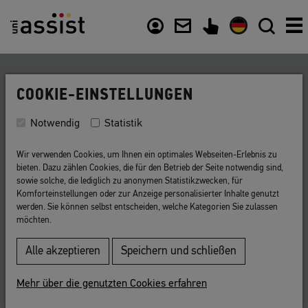
Inhalt
Nützliche Links
COOKIE-EINSTELLUNGEN
Zurück zur Liste
Notwendig
Statistik
Studienvorbereitender
Wir verwenden Cookies, um Ihnen ein optimales Webseiten-Erlebnis zu
Deutschkurs
bieten. Dazu zählen Cookies, die für den Betrieb der Seite notwendig sind,
sowie solche, die lediglich zu anonymen Statistikzwecken, für
Komforteinstellungen oder zur Anzeige personalisierter Inhalte genutzt
Spezieller Deutschkurs an manchen
werden. Sie können selbst entscheiden, welche Kategorien Sie zulassen
möchten.
Hochschulen.
Alle akzeptieren
Speichern und schließen
Spezieller Deutschkurs an manchen Hochschulen, in dem
Sie die Sprachkenntnisse erwerben können, die für Ihr
Mehr über die genutzten Cookies erfahren
Studium nötig sind. Er endet mit der
DSH
-Prüfung.