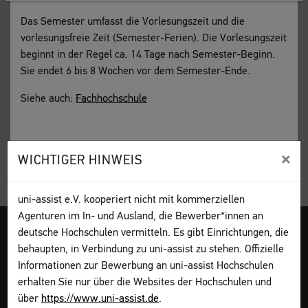
Das Semester umfasst die Vorlesungszeit und die
vorlesungsfreie Zeit (Semester-Ferien). Die Vorlesungszeit
beginnt in der Regel ca. 14 Tage nach Semester-Beginn.
Sie endet 6 bis 8 Wochen vor dem Semester-Ende.
Siehe auch:
Fachhochschule
×
WICHTIGER HINWEIS
uni-assist e.V. kooperiert nicht mit kommerziellen
Agenturen im In- und Ausland, die Bewerber*innen an
deutsche Hochschulen vermitteln. Es gibt Einrichtungen, die
Impressum
AGB
Datenschutz
Sitemap
My assist
DGS
behaupten, in Verbindung zu uni-assist zu stehen. Offizielle
Kontakt
Seite drucken
Informationen zur Bewerbung an uni-assist Hochschulen
erhalten Sie nur über die Websites der Hochschulen und
über
https://www.uni-assist.de
.
Bewerben