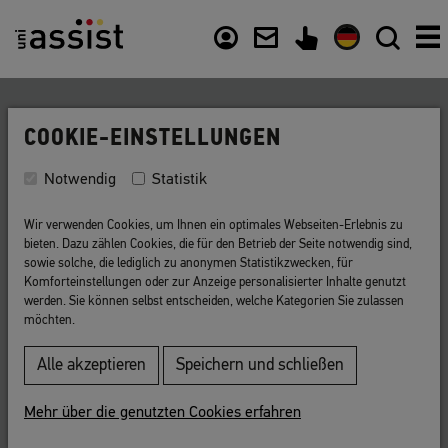
Inhalt
Nützliche Links
COOKIE-EINSTELLUNGEN
Zurück zur Liste
Notwendig
Statistik
Semester
Wir verwenden Cookies, um Ihnen ein optimales Webseiten-Erlebnis zu
bieten. Dazu zählen Cookies, die für den Betrieb der Seite notwendig sind,
Studien-Halbjahr an einer Hochschule.
sowie solche, die lediglich zu anonymen Statistikzwecken, für
Komforteinstellungen oder zur Anzeige personalisierter Inhalte genutzt
werden. Sie können selbst entscheiden, welche Kategorien Sie zulassen
Das
Winter-Semester
(WiSe) geht an den meisten
möchten.
Hochschulen
vom 1.10. bis 31.3.
Das
Sommer-Semester
(SoSe) geht an den meisten
Alle akzeptieren
Speichern und schließen
Hochschulen
vom 1.4. bis 30.9.
Mehr über die genutzten Cookies erfahren
An
Fachhochschulen
beginnt und endet das Semester oft je
einen Monat früher.