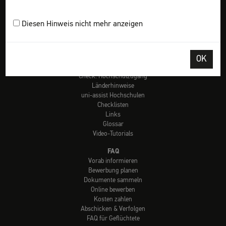
Vorab informieren
Bewerbung planen
Dokumente sammeln
Diesen Hinweis nicht mehr anzeigen
Online bewerben
Kosten zahlen
Abschicken & verfolgen
OK
Tools
Check: Hochschulzugang
Länderhinweise
uni-assist Hochschulen
Checklisten
Links
Glossar
Video-Tutorials
FAQ
Vorab informieren
Bewerbung planen
Dokumente sammeln
Online bewerben
Kosten zahlen
Abschicken & Verfolgen
FAQ für Geflüchtete