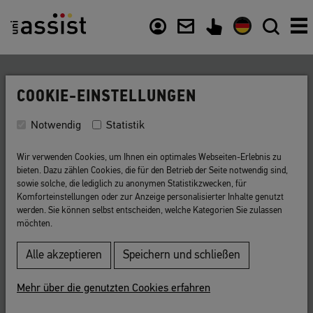
Inhalt
Nützliche Links
COOKIE-EINSTELLUNGEN
Zurück zur Liste
Notwendig
Statistik
Studienbewerber-Visum
Wir verwenden Cookies, um Ihnen ein optimales Webseiten-Erlebnis zu
bieten. Dazu zählen Cookies, die für den Betrieb der Seite notwendig sind,
Visum, das Sie beantragen können, wenn Sie
sowie solche, die lediglich zu anonymen Statistikzwecken, für
Komforteinstellungen oder zur Anzeige personalisierter Inhalte genutzt
eine Bestätigung über die Bewerbung zum
werden. Sie können selbst entscheiden, welche Kategorien Sie zulassen
Studium haben, aber noch keinen
möchten.
Zulassungsbescheid
der Hochschule.
Alle akzeptieren
Speichern und schließen
Wenn uni-assist Ihnen mitteilt, dass Ihre Bewerbung an
Mehr über die genutzten Cookies erfahren
die Hochschule weitergeleitet werden kann oder Ihnen
eine
Vorprüfungsdokumentation
ausstellt, können Sie