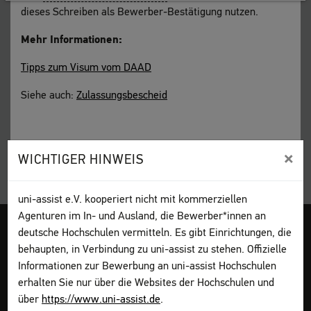
dieses Schreiben als Bewerber-Bestätigung nutzen.
Mehr Informationen:
Tipps zum Visum vom DAAD
Siehe auch:
Zulassungsbescheid
×
WICHTIGER HINWEIS
uni-assist e.V. kooperiert nicht mit kommerziellen
Agenturen im In- und Ausland, die Bewerber*innen an
deutsche Hochschulen vermitteln. Es gibt Einrichtungen, die
Impressum
AGB
Datenschutz
Sitemap
My assist
DGS
behaupten, in Verbindung zu uni-assist zu stehen. Offizielle
Kontakt
Seite drucken
Informationen zur Bewerbung an uni-assist Hochschulen
erhalten Sie nur über die Websites der Hochschulen und
über
https://www.uni-assist.de
.
Bewerben