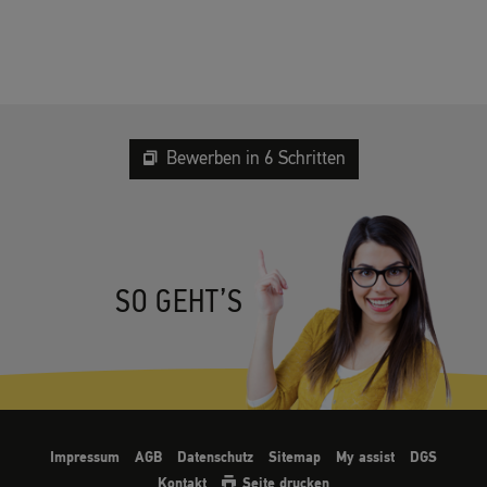
Bewerben in 6 Schritten
SO GEHT’S
Impressum
AGB
Datenschutz
Sitemap
My assist
DGS
Kontakt
Seite drucken