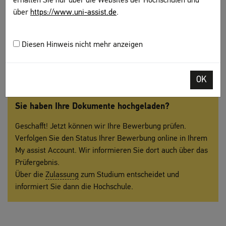
erhalten Sie nur über die Websites der Hochschulen und
Änderungen
über
https://www.uni-assist.de
.
Nach oben
Diesen Hinweis nicht mehr anzeigen
OK
Sie haben Ihre Dokumente hochgeladen?
Geschafft! Jetzt können wir Ihre Bewerbung prüfen.
Verfolgen Sie den Status Ihrer Bewerbung online in Ihrem
My assist Account. Wir informieren Sie dort auch über das
Prüfergebnis.
Über die
Zulassung
zum Studium entscheidet und
informiert Sie dann die Hochschule.