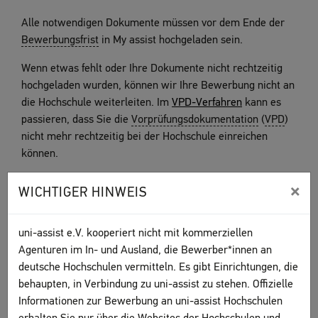
Alle notwendigen Dokumente müssen vor dem Ende der
Bewerbungsfrist
in My assist hochgeladen sein.
Wenn etwas fehlt oder Ihre Dokumente nicht rechtzeitig
hochgeladen wurden, können wir Ihre Bewerbung nicht an
die Hochschule weiterleiten. Im
VPD-Verfahren
kann es
passieren, dass Sie die
Vorprüfungsdokumentation
(
VPD
)
nicht mehr rechtzeitig bei der Hochschule einreichen
können.
Sind die Fristen vorbei, können Sie sich für ein späteres
×
WICHTIGER HINWEIS
Semester
noch einmal bewerben
.
uni-assist e.V. kooperiert nicht mit kommerziellen
DAS KÖNNTE SIE AUCH
Agenturen im In- und Ausland, die Bewerber*innen an
INTERESSIEREN
deutsche Hochschulen vermitteln. Es gibt Einrichtungen, die
behaupten, in Verbindung zu uni-assist zu stehen. Offizielle
Dokumente hochladen
Informationen zur Bewerbung an uni-assist Hochschulen
Status, Prüfergebnis & Zulassung