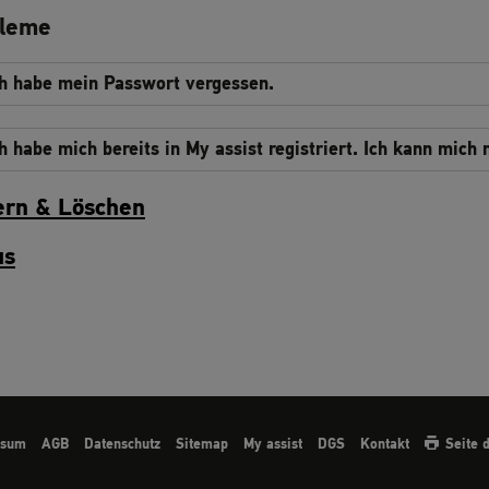
bleme
ch habe mein Passwort vergessen.
h habe mich bereits in My assist registriert. Ich kann mich 
rn & Löschen
us
ssum
AGB
Datenschutz
Sitemap
My assist
DGS
Kontakt
Seite 