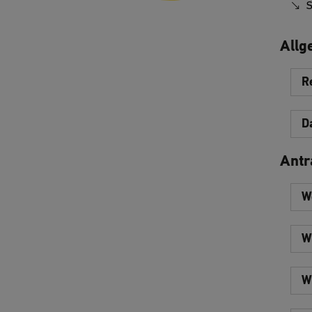
S
Allg
R
D
Antr
W
W
W