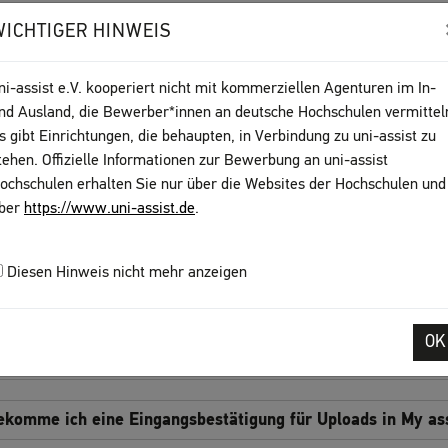
ch kann meinen Studiengang nicht finden.
WICHTIGER HINWEIS
ch kann keinen Antrag für meinen Studienwunsch anlegen.
ni-assist e.V. kooperiert nicht mit kommerziellen Agenturen im In-
nd Ausland, die Bewerber*innen an deutsche Hochschulen vermittel
ch kann meinen Online-Antrag nicht bezahlen.
s gibt Einrichtungen, die behaupten, in Verbindung zu uni-assist zu
tehen. Offizielle Informationen zur Bewerbung an uni-assist
ochschulen erhalten Sie nur über die Websites der Hochschulen und
ien hochladen
ber
https://www.uni-assist.de
.
ch kann keine Dokumente hochladen.
Diesen Hinweis nicht mehr anzeigen
arum kann ich meine hochgeladenen Dokumente nicht lösc
OK
ie kann ich ein hochgeladenes Dokument einer bestimmten
ekomme ich eine Eingangsbestätigung für Uploads in My as