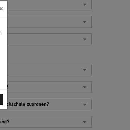
×
n.
hen?
 Hochschule zuordnen?
sist?