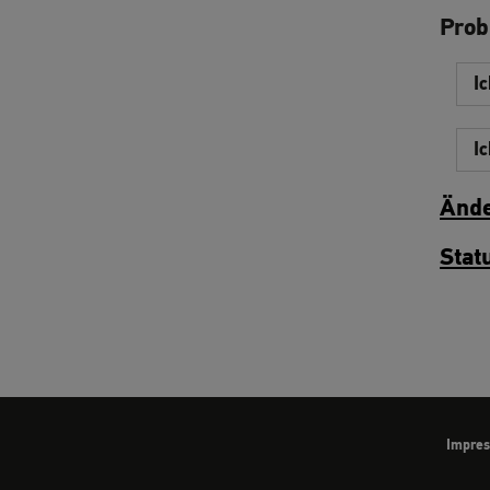
Pro
I
Ic
Ände
Stat
Impre