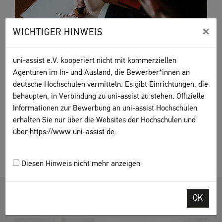
×
WICHTIGER HINWEIS
uni-assist e.V. kooperiert nicht mit kommerziellen
Agenturen im In- und Ausland, die Bewerber*innen an
deutsche Hochschulen vermitteln. Es gibt Einrichtungen, die
iStock.com/djedzura
behaupten, in Verbindung zu uni-assist zu stehen. Offizielle
Informationen zur Bewerbung an uni-assist Hochschulen
Worauf muss ich bei einer Übersetzung achten? Wer darf
erhalten Sie nur über die Websites der Hochschulen und
Zeugnisse übersetzen? Beachten Sie unsere Hinweise.
über
https://www.uni-assist.de
.
Übersetzungen
Diesen Hinweis nicht mehr anzeigen
SONSTIGE DOKUMENTE
OK