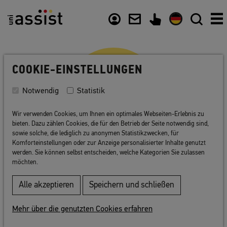
Zusammenfassung
Inhalt
Nützliche Links
COOKIE-EINSTELLUNGEN
Notwendig
Statistik
Wir verwenden Cookies, um Ihnen ein optimales Webseiten-Erlebnis zu
bieten. Dazu zählen Cookies, die für den Betrieb der Seite notwendig sind,
sowie solche, die lediglich zu anonymen Statistikzwecken, für
Komforteinstellungen oder zur Anzeige personalisierter Inhalte genutzt
werden. Sie können selbst entscheiden, welche Kategorien Sie zulassen
Dokumente sammeln
möchten.
Alle akzeptieren
Speichern und schließen
Welche Dokumente muss ich hochladen? Was
muss ich über Übersetzungen wissen? Hier
Mehr über die genutzten Cookies erfahren
finden Sie die Antworten.