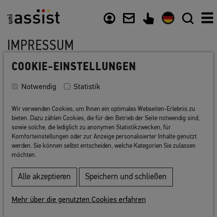
Inhalt
Nützliche Links
IMPRESSUM
COOKIE-EINSTELLUNGEN
Technische Umsetzung
Design
Notwendig
Statistik
Konzeption
Kontakt
Wir verwenden Cookies, um Ihnen ein optimales Webseiten-Erlebnis zu
Urheberrecht
bieten. Dazu zählen Cookies, die für den Betrieb der Seite notwendig sind,
Vertreten durch
sowie solche, die lediglich zu anonymen Statistikzwecken, für
Haftung für Links
Komforteinstellungen oder zur Anzeige personalisierter Inhalte genutzt
werden. Sie können selbst entscheiden, welche Kategorien Sie zulassen
Angaben gemäß § 5 TMG
möchten.
Registereintrag
Haftung für Inhalte
Alle akzeptieren
Speichern und schließen
Bildnachweis
Mehr über die genutzten Cookies erfahren
Angaben gemäß § 5 TMG