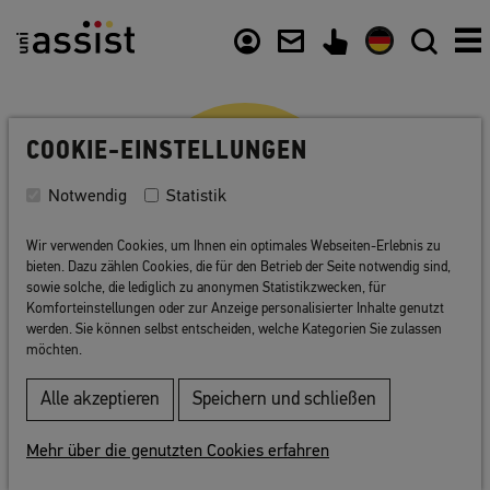
Zusammenfassung
Inhalt
Nützliche Links
COOKIE-EINSTELLUNGEN
Notwendig
Statistik
Wir verwenden Cookies, um Ihnen ein optimales Webseiten-Erlebnis zu
bieten. Dazu zählen Cookies, die für den Betrieb der Seite notwendig sind,
sowie solche, die lediglich zu anonymen Statistikzwecken, für
Komforteinstellungen oder zur Anzeige personalisierter Inhalte genutzt
werden. Sie können selbst entscheiden, welche Kategorien Sie zulassen
FÜR HOCHSCHULEN
möchten.
Alle akzeptieren
Speichern und schließen
Das uni-assist Verfahren geht in seinen
wesentlichen Zügen auf das praktische Know-
Mehr über die genutzten Cookies erfahren
how einer Masterplangruppe von