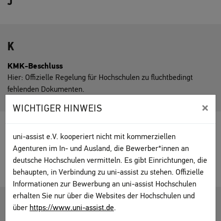
J
K
KMK-Beschluss
Hier: Offizielle Regelung für Hochschulen zu fluchtbedingt
fehlenden Dokumenten.
×
WICHTIGER HINWEIS
L
uni-assist e.V. kooperiert nicht mit kommerziellen
Agenturen im In- und Ausland, die Bewerber*innen an
Lebenslauf
deutsche Hochschulen vermitteln. Es gibt Einrichtungen, die
Chronologische Auflistung aller Tätigkeiten.
behaupten, in Verbindung zu uni-assist zu stehen. Offizielle
Informationen zur Bewerbung an uni-assist Hochschulen
erhalten Sie nur über die Websites der Hochschulen und
M
über
https://www.uni-assist.de
.