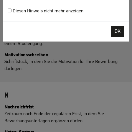
Master-Studium
Diesen Hinweis nicht mehr anzeigen
Weiterführendes Studium, das ein bereits absolviertes
grundständiges Studium
ergänzt.
Modulhandbuch
OK
Dokument mit allen wichtigen Informationen zu den Kursen in
einem Studiengang.
Motivationsschreiben
Schriftstück, in dem Sie die Motivation für Ihre Bewerbung
darlegen.
N
Nachreichfrist
Zeitraum nach Ende der regulären Frist, in dem Sie
Bewerbungsunterlagen ergänzen dürfen.