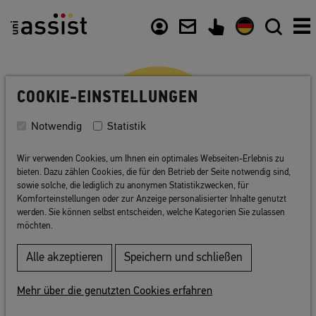
Zusammenfassung
Inhalt
Nützliche Links
COOKIE-EINSTELLUNGEN
Notwendig
Statistik
Wir verwenden Cookies, um Ihnen ein optimales Webseiten-Erlebnis zu
bieten. Dazu zählen Cookies, die für den Betrieb der Seite notwendig sind,
sowie solche, die lediglich zu anonymen Statistikzwecken, für
Komforteinstellungen oder zur Anzeige personalisierter Inhalte genutzt
werden. Sie können selbst entscheiden, welche Kategorien Sie zulassen
Glossar
möchten.
Alle akzeptieren
Speichern und schließen
Von A wie
Abitur
bis Z wie
Zulassungsbescheid
:
Hier erklären wir Ihnen wichtige Begriffe und
Mehr über die genutzten Cookies erfahren
Fachwörter. Klicken Sie auf einen Begriff, um die