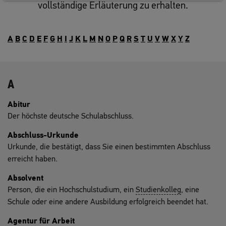
vollständige Erläuterung zu erhalten.
A
B
C
D
E
F
G
H
I
J
K
L
M
N
O
P
Q
R
S
T
U
V
W
X
Y
Z
A
Abitur
Der höchste deutsche Schulabschluss.
Abschluss-Urkunde
Urkunde, die bestätigt, dass Sie einen bestimmten Abschluss
erreicht haben.
Absolvent
Person, die ein Hochschulstudium, ein
Studienkolleg
, eine
Schule oder eine andere Ausbildung erfolgreich beendet hat.
Agentur für Arbeit