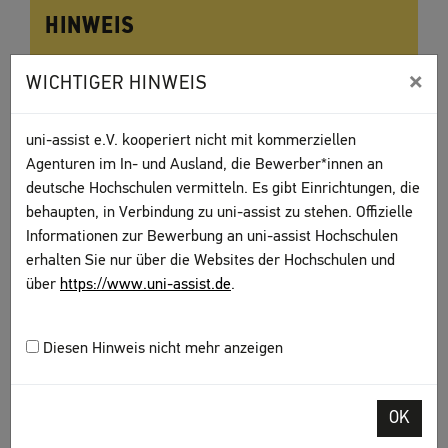
HINWEIS
Bitte informieren Sie sich direkt bei der Hochschule
×
WICHTIGER HINWEIS
über das besondere Bewerbungsverfahren. Sie
erhalten von uns eine
Vorprüfungsdokumentation
(VPD)
, mit der Sie sich direkt bei der Hochschule
uni-assist e.V. kooperiert nicht mit kommerziellen
bewerben.
Agenturen im In- und Ausland, die Bewerber*innen an
deutsche Hochschulen vermitteln. Es gibt Einrichtungen, die
behaupten, in Verbindung zu uni-assist zu stehen. Offizielle
Informationen zur Bewerbung an uni-assist Hochschulen
erhalten Sie nur über die Websites der Hochschulen und
über
https://www.uni-assist.de
.
Diesen Hinweis nicht mehr anzeigen
OK