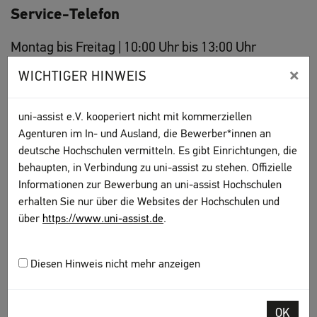
Service-Telefon
Montag bis Freitag | 10:00 Uhr bis 13:00 Uhr
(MEZ/MESZ)
×
WICHTIGER HINWEIS
Telefonnummer: +49 30 201 646 001
uni-assist e.V. kooperiert nicht mit kommerziellen
uni-assist beantwortet Ihnen gerne alle Fragen zur Prüfung
Agenturen im In- und Ausland, die Bewerber*innen an
Ihrer Bewerbung auch am Telefon.
Bitte halten Sie Ihre
uni-
deutsche Hochschulen vermitteln. Es gibt Einrichtungen, die
assist Bewerber-Nummer
bereit
, wenn Sie uns anrufen und
behaupten, in Verbindung zu uni-assist zu stehen. Offizielle
konkrete Fragen zu Ihrer Bewerbung haben.
Informationen zur Bewerbung an uni-assist Hochschulen
erhalten Sie nur über die Websites der Hochschulen und
über
https://www.uni-assist.de
.
Nach oben
Diesen Hinweis nicht mehr anzeigen
OK