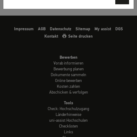
Impressum
AGB
Datenschutz
Sitemap
My assist
DGS
Kontakt
Seite drucken
Bewerben
Vorab informieren
Bewerbung planen
Dokumente sammeln
Online bewerben
Kosten zahlen
Abschicken & verfolgen
Tools
Check: Hochschulzugang
Länderhinweise
uni-assist Hochschulen
Checklisten
Links