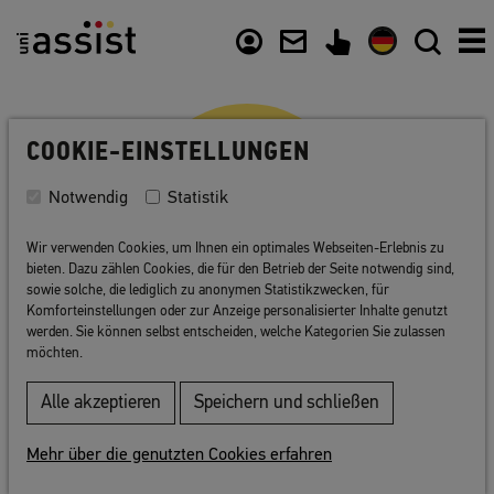
Zusammenfassung
Inhalt
Nützliche Links
COOKIE-EINSTELLUNGEN
Notwendig
Statistik
Wir verwenden Cookies, um Ihnen ein optimales Webseiten-Erlebnis zu
bieten. Dazu zählen Cookies, die für den Betrieb der Seite notwendig sind,
sowie solche, die lediglich zu anonymen Statistikzwecken, für
Komforteinstellungen oder zur Anzeige personalisierter Inhalte genutzt
werden. Sie können selbst entscheiden, welche Kategorien Sie zulassen
Links
möchten.
Alle akzeptieren
Speichern und schließen
Auf diesen Websites finden Sie wichtige
Informationen und Hilfe zu den
Mehr über die genutzten Cookies erfahren
folgenden Themenbereichen: