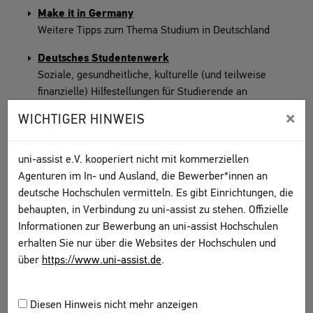
Make it in Germany
Weitere Tipps zum Thema Studium in Deutschland
Deutsches Studentenwerk
Soziale, gesundheitliche, kulturelle (und teilweise
finanzielle) Hilfestellungen für Studierende an
deutschen Hochschulen
×
WICHTIGER HINWEIS
Mein-Studentenwohnheim
Bezahlbarer Wohnraum für Studierende
uni-assist e.V. kooperiert nicht mit kommerziellen
Agenturen im In- und Ausland, die Bewerber*innen an
deutsche Hochschulen vermitteln. Es gibt Einrichtungen, die
behaupten, in Verbindung zu uni-assist zu stehen. Offizielle
Informationen zur Bewerbung an uni-assist Hochschulen
DEUTSCHKURSE
erhalten Sie nur über die Websites der Hochschulen und
über
https://www.uni-assist.de
.
Datenbank des DAAD mit Sprach- und Fachkursen
an Hochschulen
Diesen Hinweis nicht mehr anzeigen