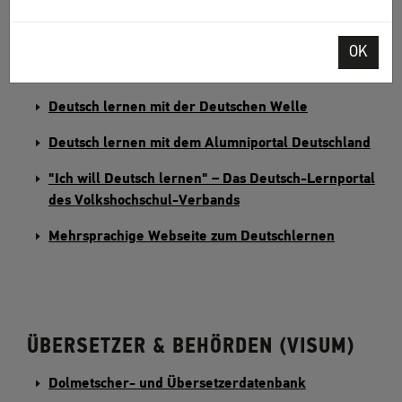
Deutsch-Uni Online, Webportal zum Deutschlernen
Deutsch lernen am Goethe-Institut
OK
Übersicht aller Kurse an Volkshochschulen
Deutsch lernen mit der Deutschen Welle
Deutsch lernen mit dem Alumniportal Deutschland
"Ich will Deutsch lernen" – Das Deutsch-Lernportal
des Volkshochschul-Verbands
Mehrsprachige Webseite zum Deutschlernen
ÜBERSETZER & BEHÖRDEN (VISUM)
Dolmetscher- und Übersetzerdatenbank