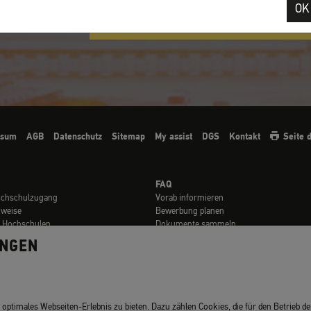
Weitere Hinweise zu Dokumenten im Bereich
OK
ssum
AGB
Datenschutz
Sitemap
My assist
DGS
Kontakt
Seite 
FAQ
ochschulzugang
Vorab informieren
nweise
Bewerbung planen
t Hochschulen
Dokumente sammeln
en
Online bewerben
UNGEN
Kosten zahlen
Abschicken & Verfolgen
rials
FAQ für Geflüchtete
ptimales Webseiten-Erlebnis zu bieten. Dazu zählen Cookies, die für den Betrieb der