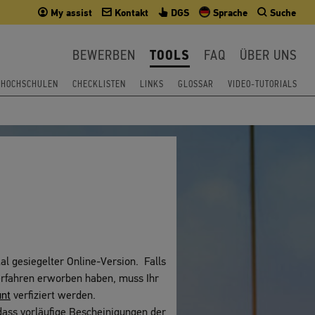
My assist
Kontakt
DGS
Sprache
Suche
BEWERBEN
TOOLS
FAQ
ÜBER UNS
T HOCHSCHULEN
CHECKLISTEN
LINKS
GLOSSAR
VIDEO-TUTORIALS
tal gesiegelter Online-Version. Falls
rfahren erworben haben, muss Ihr
unt
verfiziert werden.
 dass vorläufige Bescheinigungen der