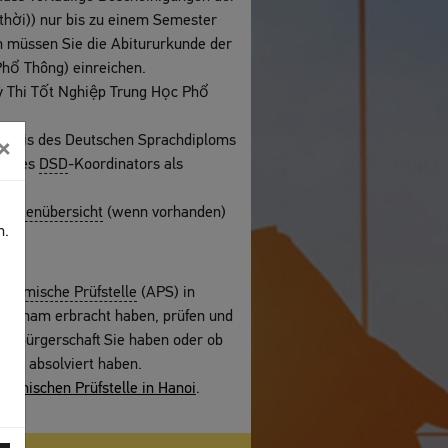
hời)) nur bis zu einem Semester
h müssen Sie die Abitururkunde der
hổ Thông) einreichen.
ỳ Thi Tốt Nghiệp Trung Học Phổ
chweis des Deutschen Sprachdiploms
×
ng des
DSD
-Koordinators als
 Notenübersicht
(wenn vorhanden)
n.
ademische Prüfstelle
(APS) in
 Vietnam erbracht haben, prüfen und
taatsbürgerschaft Sie haben oder ob
Land absolviert haben.
demischen Prüfstelle in Hanoi
.