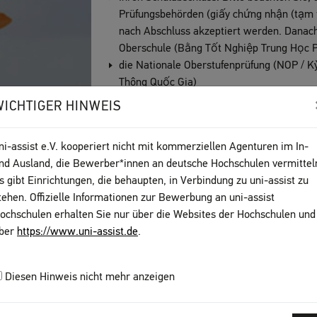
Prüfungsbehörden (giấy chứng nhận (tạm t
nach Abschluss akzeptiert werden. Danac
Oberschule (Bằng Tốt Nghiệp Trung Học P
die Nationale Oberstufenprüfung (NOP / K
Thông Quốc Gia)
Bei
DSD
-1 und
DSD
-2 zusätzlich: den Na
WICHTIGER HINWEIS
I oder II der KMK und die Zusatzbestätigu
Identitätsnachweis im Original
ni-assist e.V. kooperiert nicht mit kommerziellen Agenturen im In-
Ihren Hochschulabschluss mit
Fächer- und
nd Ausland, die Bewerber*innen an deutsche Hochschulen vermittel
Zusätzliche Information
s gibt Einrichtungen, die behaupten, in Verbindung zu uni-assist zu
tehen. Offizielle Informationen zur Bewerbung an uni-assist
Haben Sie bereits in Vietnam studiert? Die
Ak
ochschulen erhalten Sie nur über die Websites der Hochschulen und
Hanoi muss alle Studienleistungen, die Sie in
ber
https://www.uni-assist.de
.
zertifizieren. Es spielt keine Rolle, welche S
Sie zusätzlich ein Studium in einem anderen 
Näheres erfahren Sie auf der
Website der Aka
Diesen Hinweis nicht mehr anzeigen