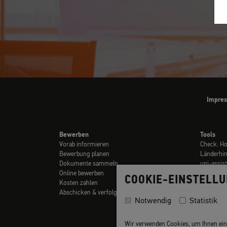
Impre
Bewerben
Tools
Vorab informieren
Check: H
Bewerbung planen
Länderhi
Dokumente sammeln
uni-assis
Online bewerben
Checklist
COOKIE-EINSTELL
Kosten zahlen
Links
Abschicken & verfolgen
Glossar
Notwendig
Statistik
Video-Tuto
Wir verwenden Cookies, um Ihnen ein o