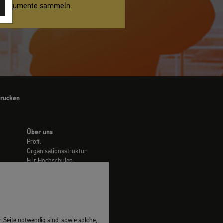
Dokumente sammeln
.
drucken
Über uns
Profil
Organisationsstruktur
Für Hochschulen
Stellenmarkt
Vergaben
Presse
 Seite notwendig sind, sowie solche,