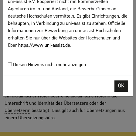
uni-assist e.V. kooperiert nicht mit kommerziellen
Der Nachweis muss die
Fachrichtung
und den erworbenen
Agenturen im In- und Ausland, die Bewerber*innen an
Abschluss enthalten.
deutsche Hochschulen vermitteln. Es gibt Einrichtungen, die
Eine Lizenzierung ist nicht ausreichend.
behaupten, in Verbindung zu uni-assist zu stehen. Offizielle
Informationen zur Bewerbung an uni-assist Hochschulen
Haben Sie ein Schulabschlusszeugnis („Svidoctvo pro
erhalten Sie nur über die Websites der Hochschulen und
zdobuttja povnoji zahal'noji seredn'oji osvity") erworben?
über
https://www.uni-assist.de
.
Dann benötigen wir folgende Dokumente von Ihnen:
die Urkunde zum Schulabschluss
Diesen Hinweis nicht mehr anzeigen
die
Fächer- und Notenübersicht
zum Schulabschluss
Hinweis zu Übersetzungen
OK
Eine Übersetzung aus der Ukraine akzeptieren wir nur, wenn
ein ukrainischer Notar oder eine ukrainische Notarin die
Unterschrift und Identität des Übersetzers oder der
Übersetzerin
bestätigt. Dies gilt auch für Übersetzungen aus
einem Übersetzungsbüro.