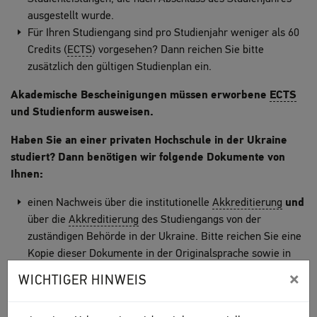
ausgestellt wurde.
Für Ihren Studiengang sind pro Studienjahr weniger als 60
Credits (
ECTS
) vorgesehen? Dann reichen Sie bitte
zusätzlich den gültigen Studienplan ein.
Akademische Bescheinigungen müssen erworbene
ECTS
und Studienform ausweisen.
Haben Sie an einer privaten Hochschule in der Ukraine
studiert? Dann benötigen wir folgende Dokumente von
Ihnen:
einen Nachweis über die institutionelle
Akkreditierung
und
über die
Akkreditierung
des Studiengangs von der
zuständigen Behörde in der Ukraine. Bitte reichen Sie eine
Kopie dieser Dokumente in der Originalsprache sowie in
vereidigter Übersetzung
ein.
×
WICHTIGER HINWEIS
Bitte beachten Sie dabei: