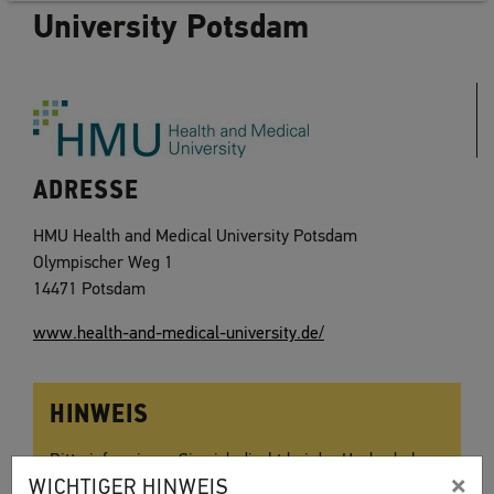
University Potsdam
ADRESSE
HMU Health and Medical University Potsdam
Olympischer Weg 1
14471 Potsdam
www.health-and-medical-university.de/
HINWEIS
Bitte informieren Sie sich direkt bei der Hochschule
×
WICHTIGER HINWEIS
über das besondere Bewerbungsverfahren. Sie