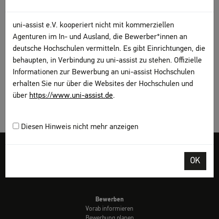
erhalten von uns eine
Vorprüfungsdokumentation
(VPD)
, mit der Sie sich direkt bei der Hochschule
uni-assist e.V. kooperiert nicht mit kommerziellen
bewerben.
Agenturen im In- und Ausland, die Bewerber*innen an
deutsche Hochschulen vermitteln. Es gibt Einrichtungen, die
behaupten, in Verbindung zu uni-assist zu stehen. Offizielle
Informationen zur Bewerbung an uni-assist Hochschulen
erhalten Sie nur über die Websites der Hochschulen und
über
https://www.uni-assist.de
.
Diesen Hinweis nicht mehr anzeigen
Impressum
AGB
Datenschutz
Sitemap
My assist
DGS
OK
Kontakt
Seite drucken
Bewerben
Vorab informieren
Bewerbung planen