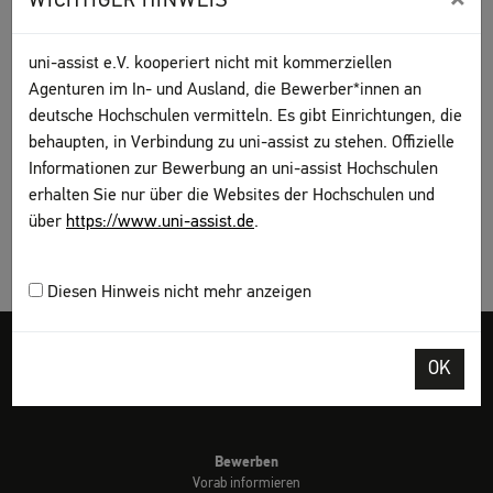
WICHTIGER HINWEIS
über das besondere Bewerbungsverfahren. Sie
erhalten von uns eine
Vorprüfungsdokumentation
(VPD)
, mit der Sie sich direkt bei der Hochschule
uni-assist e.V. kooperiert nicht mit kommerziellen
bewerben.
Agenturen im In- und Ausland, die Bewerber*innen an
deutsche Hochschulen vermitteln. Es gibt Einrichtungen, die
behaupten, in Verbindung zu uni-assist zu stehen. Offizielle
Informationen zur Bewerbung an uni-assist Hochschulen
erhalten Sie nur über die Websites der Hochschulen und
über
https://www.uni-assist.de
.
Diesen Hinweis nicht mehr anzeigen
Impressum
AGB
Datenschutz
Sitemap
My assist
DGS
OK
Kontakt
Seite drucken
Bewerben
Vorab informieren