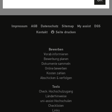
OK
Impressum
AGB
Datenschutz
Sitemap
My assist
DGS
Kontakt
Seite drucken
Bewerben
Vorab informieren
Bewerbung planen
Dokumente sammeln
Online bewerben
Kosten zahlen
Abschicken & verfolgen
Tools
Check: Hochschulzugang
Länderhinweise
uni-assist Hochschulen
Checklisten
Links