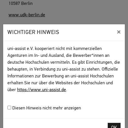
10587 Berlin
www.udk-berlin.de
×
WICHTIGER HINWEIS
HINWEIS
Bitte informieren Sie sich direkt bei der Hochschule
uni-assist e.V. kooperiert nicht mit kommerziellen
über das besondere Bewerbungsverfahren. Sie
Agenturen im In- und Ausland, die Bewerber*innen an
erhalten von uns eine
Vorprüfungsdokumentation
deutsche Hochschulen vermitteln. Es gibt Einrichtungen, die
(VPD)
, mit der Sie sich direkt bei der Hochschule
behaupten, in Verbindung zu uni-assist zu stehen. Offizielle
bewerben.
Informationen zur Bewerbung an uni-assist Hochschulen
erhalten Sie nur über die Websites der Hochschulen und
über
https://www.uni-assist.de
.
Diesen Hinweis nicht mehr anzeigen