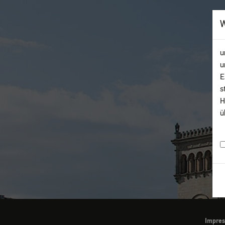
u
u
E
s
H
ü
Impre