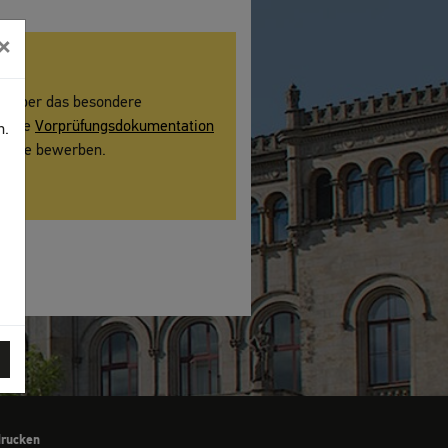
×
ule über das besondere
 eine
Vorprüfungsdokumentation
n.
hschule bewerben.
drucken