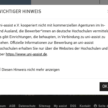
WICHTIGER HINWEIS
HINWEIS
Bitte informieren Sie sich bei der Hochsch
ni-assist e.V. kooperiert nicht mit kommerziellen Agenturen im In-
Bewerbungsverfahren. Sie erhalten von uns
nd Ausland, die Bewerber*innen an deutsche Hochschulen vermittel
(VPD)
, mit der Sie sich direkt bei der Hoc
s gibt Einrichtungen, die behaupten, in Verbindung zu uni-assist zu
tehen. Offizielle Informationen zur Bewerbung an uni-assist
ochschulen erhalten Sie nur über die Websites der Hochschulen und
ber
https://www.uni-assist.de
.
Diesen Hinweis nicht mehr anzeigen
OK
ssum
AGB
Datenschutz
Sitemap
My assist
DGS
Kontakt
Seite 