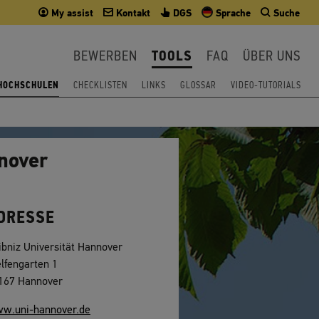
My assist
Kontakt
DGS
Sprache
Suche
BEWERBEN
TOOLS
FAQ
ÜBER UNS
 HOCHSCHULEN
CHECKLISTEN
LINKS
GLOSSAR
VIDEO-TUTORIALS
nnover
DRESSE
ibniz Universität Hannover
lfengarten 1
167 Hannover
w.uni-hannover.de