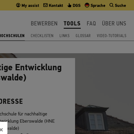
My assist
Kontakt
DGS
Sprache
Suche
BEWERBEN
TOOLS
FAQ
ÜBER UNS
 HOCHSCHULEN
CHECKLISTEN
LINKS
GLOSSAR
VIDEO-TUTORIALS
tige Entwicklung
swalde)
DRESSE
chschule für nachhaltige
twicklung Eberswalde (HNE
×
erswalde)