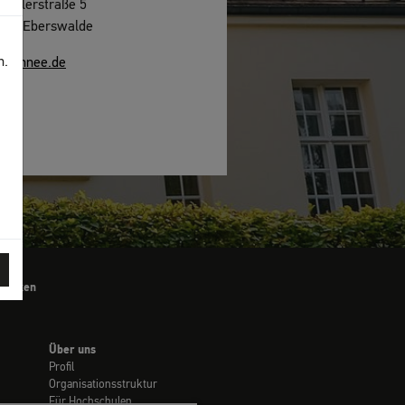
hicklerstraße 5
225 Eberswalde
n.
w.hnee.de
drucken
Über uns
Profil
Organisationsstruktur
Für Hochschulen