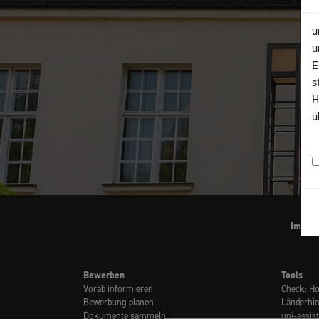
u
u
E
s
H
ü
Impre
Bewerben
Tools
Vorab informieren
Check: H
Bewerbung planen
Länderhi
Dokumente sammeln
uni-assis