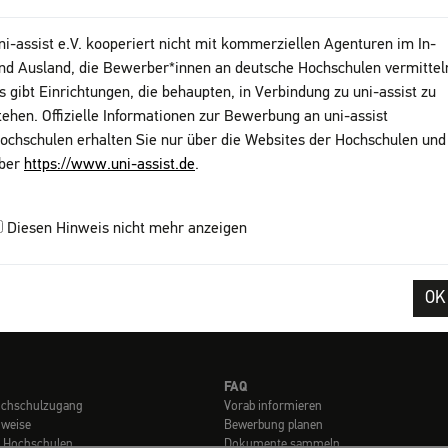
Sc
16
ni-assist e.V. kooperiert nicht mit kommerziellen Agenturen im In-
nd Ausland, die Bewerber*innen an deutsche Hochschulen vermittel
ww
s gibt Einrichtungen, die behaupten, in Verbindung zu uni-assist zu
tehen. Offizielle Informationen zur Bewerbung an uni-assist
ochschulen erhalten Sie nur über die Websites der Hochschulen und
ber
https://www.uni-assist.de
.
Diesen Hinweis nicht mehr anzeigen
OK
ssum
AGB
Datenschutz
Sitemap
My assist
DGS
Kontakt
Seite 
FAQ
ochschulzugang
Vorab informieren
nweise
Bewerbung planen
t Hochschulen
Dokumente sammeln