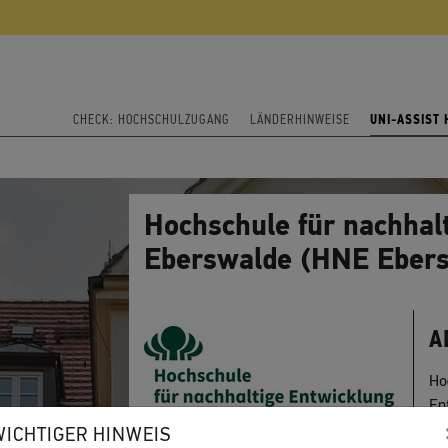
CHECK: HOCHSCHULZUGANG
LÄNDERHINWEISE
UNI-ASSIST
Hochschule für nachhal
Eberswalde (HNE Eber
A
Ho
En
Eb
WICHTIGER HINWEIS