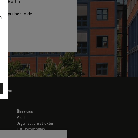
555 Berlin
w.ipu-berlin.de
n.
drucken
Über uns
Profil
Organisationsstruktur
Für Hochschulen
Stellenmarkt