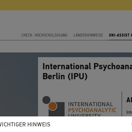
CHECK: HOCHSCHULZUGANG
LÄNDERHINWEISE
UNI-ASSIST
International Psychoana
Berlin (IPU)
A
In
Be
WICHTIGER HINWEIS
St