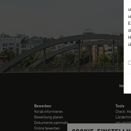
u
u
E
s
H
ü
Impre
Bewerben
Tools
Vorab informieren
Check: H
Bewerbung planen
Länderhi
Dokumente sammeln
uni-assis
Online bewerben
Checklist