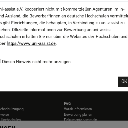
10
ni-assist e.V. kooperiert nicht mit kommerziellen Agenturen im In-
ww
nd Ausland, die Bewerber*innen an deutsche Hochschulen vermittel
s gibt Einrichtungen, die behaupten, in Verbindung zu uni-assist zu
tehen. Offizielle Informationen zur Bewerbung an uni-assist
ochschulen erhalten Sie nur über die Websites der Hochschulen und
ber
https://www.uni-assist.de
.
Diesen Hinweis nicht mehr anzeigen
OK
ssum
AGB
Datenschutz
Sitemap
My assist
DGS
Kontakt
Seite 
FAQ
ochschulzugang
Vorab informieren
nweise
Bewerbung planen
t Hochschulen
Dokumente sammeln
en
Online bewerben