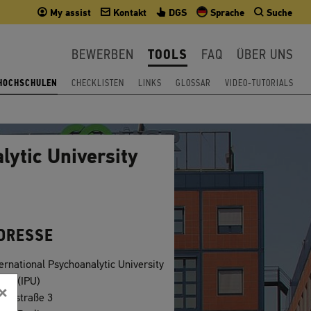
My assist
Kontakt
DGS
Sprache
Suche
BEWERBEN
TOOLS
FAQ
ÜBER UNS
 HOCHSCHULEN
CHECKLISTEN
LINKS
GLOSSAR
VIDEO-TUTORIALS
lytic University
DRESSE
ternational Psychoanalytic University
rlin (IPU)
×
romstraße 3