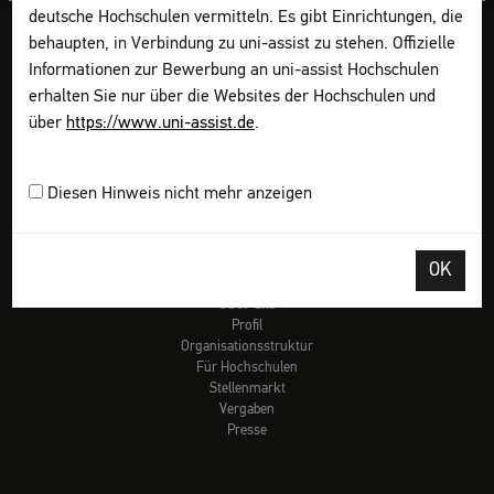
deutsche Hochschulen vermitteln. Es gibt Einrichtungen, die
Checklisten
Links
behaupten, in Verbindung zu uni-assist zu stehen. Offizielle
Glossar
Informationen zur Bewerbung an uni-assist Hochschulen
Video-Tutorials
erhalten Sie nur über die Websites der Hochschulen und
FAQ
über
https://www.uni-assist.de
.
Vorab informieren
Bewerbung planen
Dokumente sammeln
Diesen Hinweis nicht mehr anzeigen
Online bewerben
Kosten zahlen
Abschicken & Verfolgen
FAQ für Geflüchtete
OK
Über uns
Profil
Organisationsstruktur
Für Hochschulen
Stellenmarkt
Vergaben
Presse