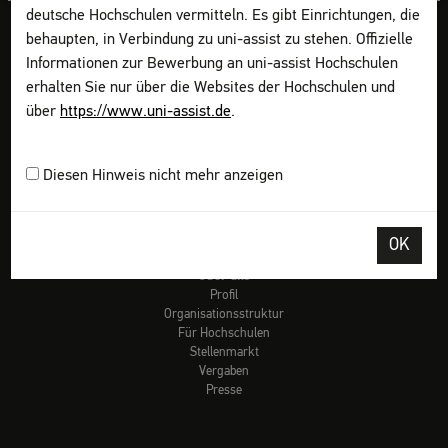
deutsche Hochschulen vermitteln. Es gibt Einrichtungen, die
Checklisten
Links
behaupten, in Verbindung zu uni-assist zu stehen. Offizielle
Glossar
Informationen zur Bewerbung an uni-assist Hochschulen
Video-Tutorials
erhalten Sie nur über die Websites der Hochschulen und
FAQ
über
https://www.uni-assist.de
.
Vorab informieren
Bewerbung planen
Dokumente sammeln
Diesen Hinweis nicht mehr anzeigen
Online bewerben
Kosten zahlen
Abschicken & Verfolgen
FAQ für Geflüchtete
OK
Über uns
Profil
Organisationsstruktur
Für Hochschulen
Stellenmarkt
Vergaben
Presse