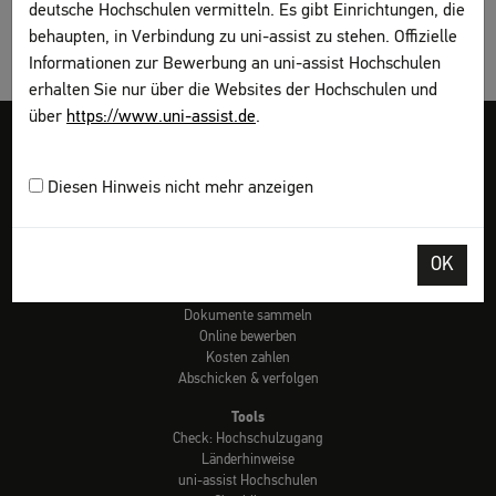
deutsche Hochschulen vermitteln. Es gibt Einrichtungen, die
behaupten, in Verbindung zu uni-assist zu stehen. Offizielle
Informationen zur Bewerbung an uni-assist Hochschulen
erhalten Sie nur über die Websites der Hochschulen und
über
https://www.uni-assist.de
.
Impressum
AGB
Datenschutz
Sitemap
My assist
DGS
Kontakt
Seite drucken
Diesen Hinweis nicht mehr anzeigen
Bewerben
OK
Vorab informieren
Bewerbung planen
Dokumente sammeln
Online bewerben
Kosten zahlen
Abschicken & verfolgen
Tools
Check: Hochschulzugang
Länderhinweise
uni-assist Hochschulen