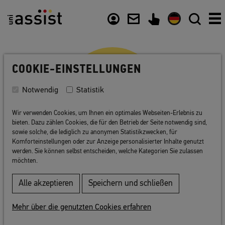
Zusammenfassung
Inhalt
Nützliche Links
COOKIE-EINSTELLUNGEN
Notwendig
Statistik
Wir verwenden Cookies, um Ihnen ein optimales Webseiten-Erlebnis zu
bieten. Dazu zählen Cookies, die für den Betrieb der Seite notwendig sind,
sowie solche, die lediglich zu anonymen Statistikzwecken, für
Komforteinstellungen oder zur Anzeige personalisierter Inhalte genutzt
werden. Sie können selbst entscheiden, welche Kategorien Sie zulassen
Organisationsstruktur
möchten.
Alle akzeptieren
Speichern und schließen
uni-assist wurde im November 2003 von 41
bundesdeutschen Hochschulen als
Mehr über die genutzten Cookies erfahren
eingetragener Verein gegründet. Weitere