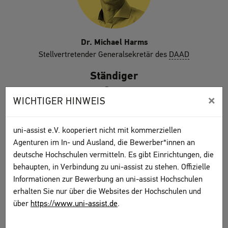
Dr. Michael Harms
Stellvertretender Generalsekretär des
DAAD
Ständiger
Gast
×
WICHTIGER HINWEIS
uni-assist e.V. kooperiert nicht mit kommerziellen
Agenturen im In- und Ausland, die Bewerber*innen an
deutsche Hochschulen vermitteln. Es gibt Einrichtungen, die
behaupten, in Verbindung zu uni-assist zu stehen. Offizielle
Informationen zur Bewerbung an uni-assist Hochschulen
erhalten Sie nur über die Websites der Hochschulen und
Marijke Wahlers
über
https://www.uni-assist.de
.
Stellvertretende Generalsekretärin der
Hochschulrektorenkonferenz (HRK)