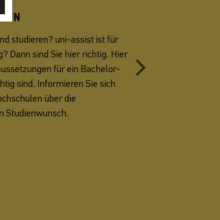
EREN
MMELN
d studieren? uni-assist ist für
 Dann sind Sie hier richtig. Hier
aussetzungen für ein Bachelor-
ig sind. Informieren Sie sich
chschulen über die
en Studienwunsch.