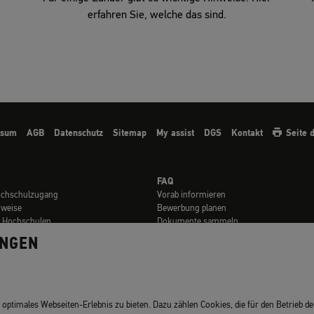
erfahren Sie, welche das sind.
ssum
AGB
Datenschutz
Sitemap
My assist
DGS
Kontakt
Seite 
FAQ
ochschulzugang
Vorab informieren
nweise
Bewerbung planen
t Hochschulen
Dokumente sammeln
en
Online bewerben
UNGEN
Kosten zahlen
Abschicken & Verfolgen
rials
FAQ für Geflüchtete
ptimales Webseiten-Erlebnis zu bieten. Dazu zählen Cookies, die für den Betrieb der