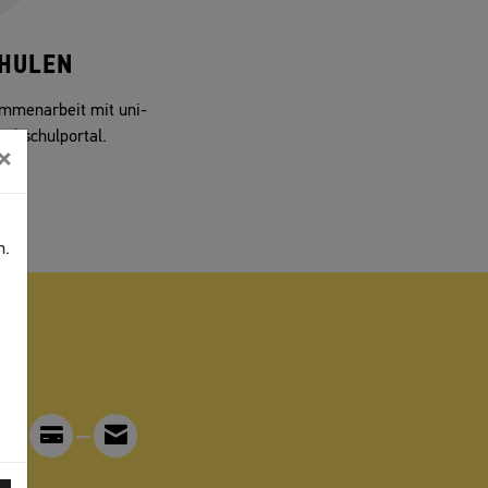
HULEN
ammenarbeit mit uni-
ochschulportal.
×
n.