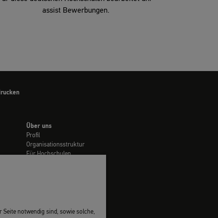
assist Bewerbungen.
drucken
Über uns
Profil
Organisationsstruktur
Für Hochschulen
Stellenmarkt
Vergaben
Presse
 Seite notwendig sind, sowie solche,