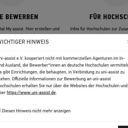
NE BEWERBEN
FÜR HOCHSC
al My assist. Hier erstellen und
Infos für Hochschulen zur Zus
Ihre Studienbewerbungen.
assist und Zugang zum H
WICHTIGER HINWEIS
ni-assist e.V. kooperiert nicht mit kommerziellen Agenturen im In-
nd Ausland, die Bewerber*innen an deutsche Hochschulen vermittel
s gibt Einrichtungen, die behaupten, in Verbindung zu uni-assist zu
tehen. Offizielle Informationen zur Bewerbung an uni-assist
BEWERBEN IN 6 SCHRITTEN
ochschulen erhalten Sie nur über die Websites der Hochschulen und
ber
https://www.uni-assist.de
.
Diesen Hinweis nicht mehr anzeigen