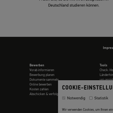
Deutschland studieren können.
Impre
Bewerben
Tools
Vorab informieren
Check: H
Bewerbung planen
Länderhi
Dokumente sammeln
uni-assis
Online bewerben
Checklist
COOKIE-EINSTELL
Kosten zahlen
Links
Abschicken & verfolgen
Glossar
Notwendig
Statistik
Video-Tuto
Wir verwenden Cookies, um Ihnen ein o